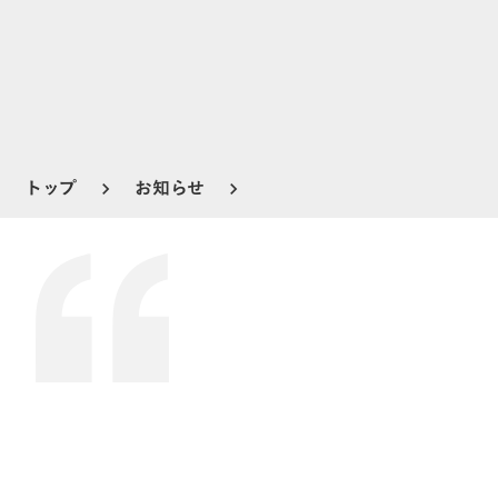
トップ
お知らせ
keyboard_arrow_right
keyboard_arrow_right
メディア掲載