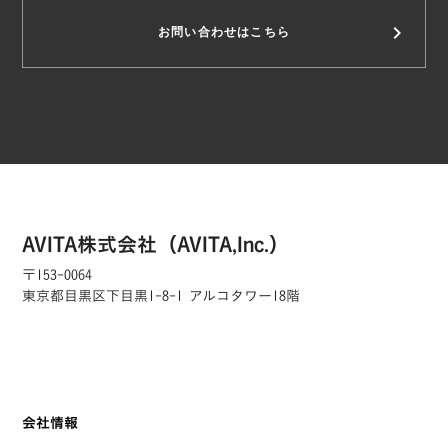
keyboard_arrow_right
お問い合わせはこちら
AVITA株式会社（AVITA,Inc.）
〒153-0064
東京都目黒区下目黒1-8-1 アルコタワー18階
会社情報