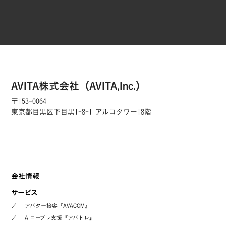
AVITA株式会社（AVITA,Inc.）
〒153-0064
東京都目黒区下目黒1-8-1 アルコタワー18階
会社情報
サービス
／
アバター接客『AVACOM』
／
AIロープレ支援『アバトレ』