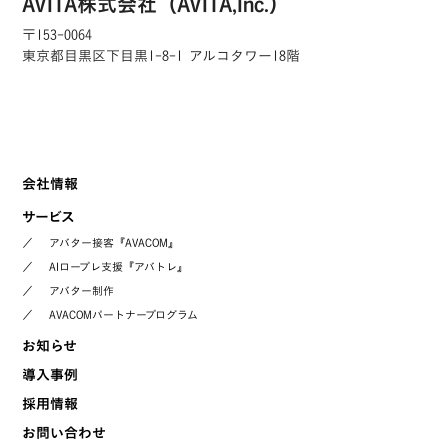
AVITA株式会社（AVITA,Inc.）
〒153-0064
東京都目黒区下目黒1-8-1 アルコタワー18階
会社情報
サービス
／
アバター接客『AVACOM』
／
AIロープレ支援『アバトレ』
／
アバター制作
／
AVACOMパートナープログラム
お知らせ
導入事例
採用情報
お問い合わせ