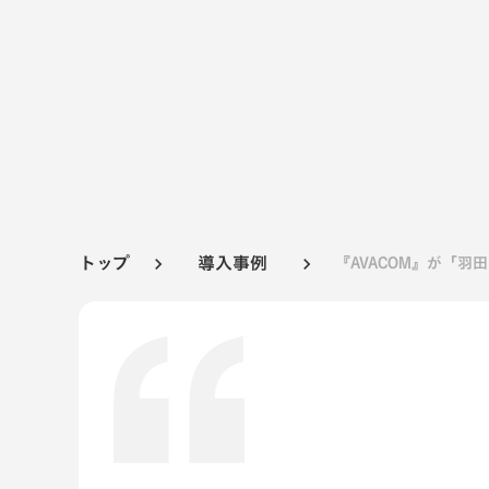
トップ
導入事例
『AVACOM』が「羽
keyboard_arrow_right
keyboard_arrow_right