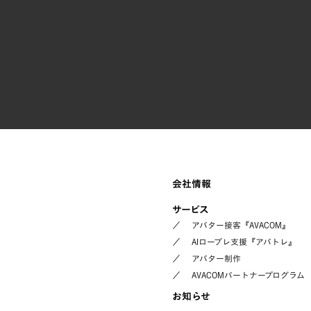
会社情報
サービス
／
アバター接客『AVACOM』
／
AIロープレ支援『アバトレ』
／
アバター制作
／
AVACOMパートナープログラム
お知らせ