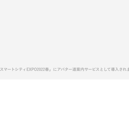
会社概要
お知らせ
サービス
[ COMPANY ]
[ NEWS ]
[ SERVICE ]
田スマートシティEXPO2022春」にアバター道案内サービスとして導入され