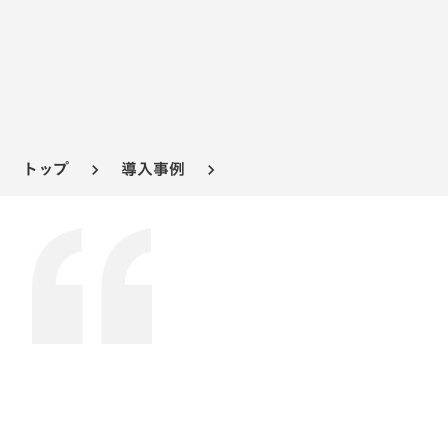
トップ
導入事例
keyboard_arrow_right
keyboard_arrow_right