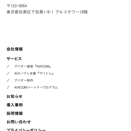
〒153-0064
東京都目黒区下目黒1-8-1 アルコタワー18階
会社情報
サービス
／
アバター接客『AVACOM』
／
AIロープレ支援『アバトレ』
／
アバター制作
／
AVACOMパートナープログラム
お知らせ
導入事例
採用情報
お問い合わせ
プライバシーポリシー