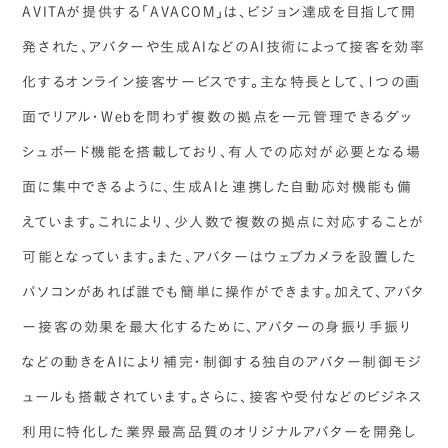
AVITAが提供する「AVACOM」は、ビジョン達成を目指して開
発された、アバターや生成AIなどのAI技術によって接客を効率
化するオンライン接客サービスです。主な特長として、1つの画
面でリアル・Webを問わず複数の拠点を一元管理できるダッ
シュボード機能を搭載しており、有人での応対が必要となる場
面に集中できるように、生成AIと連携した自動応対機能も備
えています。これにより、少人数で複数の拠点に対応することが
可能となっています。また、アバターはウェブカメラを設置した
パソコンがあれば誰でも簡単に操作ができます。加えて、アバタ
ー接客の効果を最大化するために、アバターの身振り手振り
などの動きをAIにより補完・制御する独自のアバター制御モジ
ュールも搭載されています。さらに、接客や受付などのビジネス
利用に特化した業界最高品質のオリジナルアバターを開発し